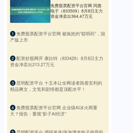
免费股票配资平台官网 同惠
电子（833509）8月8日主力
资金净卖出364.47万元
​免费股票配资平台官网 被疯抢的“聪明药”，国
1
产版上市
​配资炒股网开 康比特（833429）8月8日主力
2
资金净卖出213.27万元
​昆明配资平台 十五本让全网读者跪着安利的
3
精品爽文，文笔和剧情都是顶配水平！
​免费股票配资平台官网 企业级AI冰火两重
4
天？报告：重视“影子AI经济”
​昆明配资平台 调研速递|珠海博杰电子接受投
5