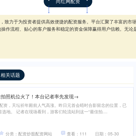
尚红网配资
，致力于为投资者提供高效便捷的配资服务。平台汇聚了丰富的市
的操作流程、贴心的客户服务和稳定的资金保障赢得用户信赖。无论
 相关话题
佳拍照机位火了！本台记者率先发现→
股票配资，天坛祈年殿前人气高涨。昨日元首会晤时合影留念的位置，已
选地。 记者在现场看到，游客们轮流站到这一“最佳拍....
分类：配资炒股配资网站
查看：111
日期：05-30