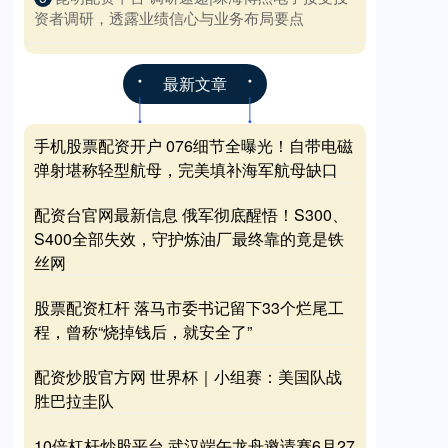
资者调研，透露业绩信心与业务布局要点
最新文章
手机股票配资开户 076细节全曝光！自带电磁
弹射堪称轻型航母，完美填补海军航母缺口
配资台官网最新信息 俄军彻底醒悟！S300、
S400全部失效，守护炼油厂最终靠的竟是铁
丝网
股票配资杠杆 落马市委书记留下33个烂尾工
程，曾称“烧掉钱后，就安全了”
配资炒股官方网 世界杯｜小组赛：美国队战
胜巴拉圭队
10倍杠杆炒股平台 武汉端午龙舟邀请赛6月27